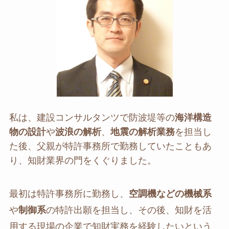
私は、建設コンサルタンツで防波堤等の
海洋構造
物の設計
や
波浪の解析
、
地震の解析業務
を担当し
た後、父親が特許事務所で勤務していたこともあ
り、知財業界の門をくぐりました。
最初は特許事務所に勤務し、
空調機などの機械系
や
制御系
の特許出願を担当し、その後、知財を活
用する現場の企業で知財実務を経験したいという