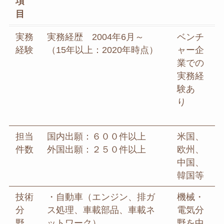
項
目
実務
実務経歴 2004年6月～
ベンチ
経験
（15年以上：2020年時点）
ャー企
業での
実務経
験あ
り
担当
国内出願：６００件以上
米国、
件数
外国出願：２５０件以上
欧州、
中国、
韓国等
技術
・自動車（エンジン、排ガ
機械・
分
ス処理、車載部品、車載ネ
電気分
野
ットワーク）
野を中