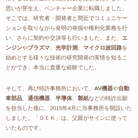
思いが芽生え、ベンチャー企業に転職しました。
そこでは、研究者・開発者と間近でコミュニケー
ションを取りながら発明の発掘や権利化業務を行
い、さらに契約や交渉等も行いました。また、
エ
ンジン
や
プラズマ
、
光学計測
、
マイクロ波回路
を
始めとする様々な技術の研究開発の実情を知るこ
とができ、本当に貴重な経験でした。
そして、再び特許事務所において、
AV機器
や
自動
車部品
、
通信機器
、
半導体
、
製紙
などの特許出願
を担当した後に、2015年4月に当事務所を開設いた
しました。「ＯＥＫ」は、父親がサインに使って
いたものです。